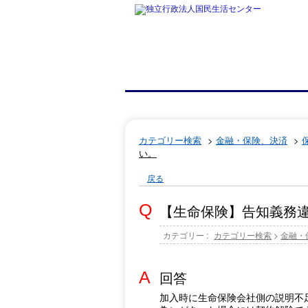
カテゴリー検索
>
金融・保険、決済
>
い。
戻る
【生命保険】告知義務
カテゴリー :
カテゴリー検索
>
金融・
回答
加入時に生命保険会社側の説明不