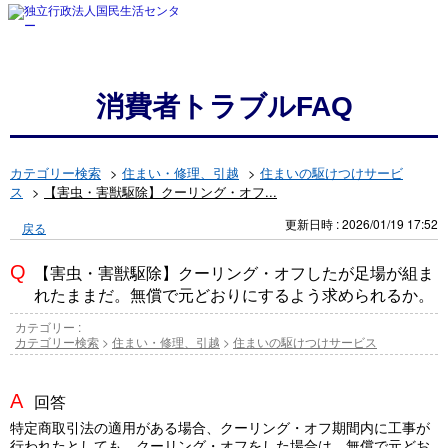
消費者トラブルFAQ
カテゴリー検索
>
住まい・修理、引越
>
住まいの駆けつけサービ
ス
>
【害虫・害獣駆除】クーリング・オフ...
更新日時 : 2026/01/19 17:52
戻る
【害虫・害獣駆除】クーリング・オフしたが足場が組ま
れたままだ。無償で元どおりにするよう求められるか。
カテゴリー :
カテゴリー検索
>
住まい・修理、引越
>
住まいの駆けつけサービス
回答
特定商取引法の適用がある場合、クーリング・オフ期間内に工事が
行われたとしても、クーリング・オフをした場合は、無償で元どお