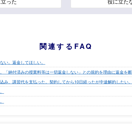
に立った
役に立た
関連するFAQ
ない。返金してほしい。
。「納付済みの授業料等は一切返金しない」との規約を理由に返金を断
込み、講習代を支払った。契約してから10日経ったが中途解約したい
。
。