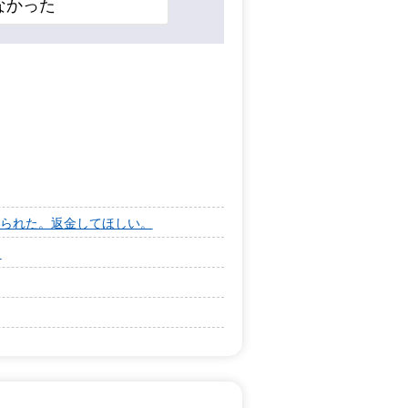
なかった
られた。返金してほしい。
。