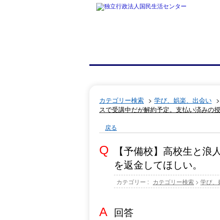
カテゴリー検索
>
学び、娯楽、出会い
スで受講中だが解約予定。支払い済みの
戻る
【予備校】高校生と浪
を返金してほしい。
カテゴリー :
カテゴリー検索
>
学び、
回答