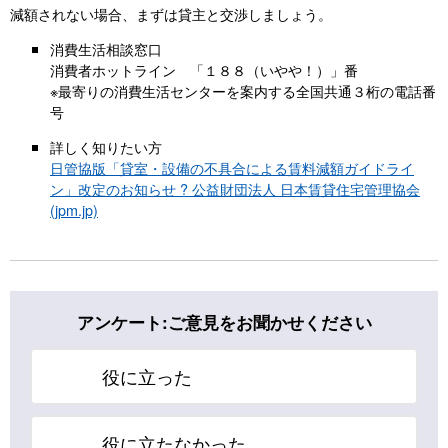
減額されない場合、まずは貸主と交渉しましょう。
消費生活相談窓口
消費者ホットライン 「１８８（いやや！）」番
※最寄りの消費生活センターを案内する全国共通３桁の電話番
号
詳しく知りたい方
日管協版「貸室・設備の不具合による賃料減額ガイドライ
ン」改定のお知らせ ? 公益財団法人 日本賃貸住宅管理協会
(jpm.jp)
アンケート:ご意見をお聞かせください
役に立った
役に立たなかった