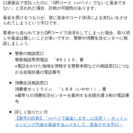
口座振込で支払ったのに「QRコード（○○ペイ）でないと返金でき
ない」と言われた場合、詐欺の可能性があります。
返金を受けるつもりが、逆に送金やコード決済による支払いをさせ
られてしまうという手口です。
業者から送られてきたQRコードで決済をしてしまった場合、取り消
しや返金は難しいことが多いですが、警察や消費生活センターに相
談しましょう。
警察の相談窓口
警察相談専用電話 「#９１１０」番
※電話をかけた地域を管轄する警察本部などの相談窓口につな
がる全国共通の電話番号
消費生活相談窓口
消費者ホットライン 「１８８（いやや！）」番
※最寄りの消費生活センターを案内する全国共通３桁の電話番
号
詳しく知りたい方
【新手の詐欺】「○○ペイで返金します」に注意！－ネットシ
ョッピング代金を返金するふりをして、送金させる手口－