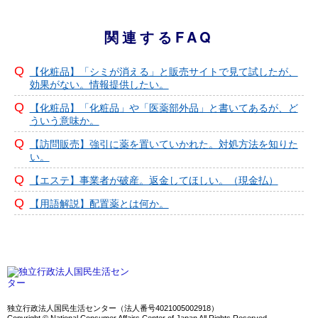
関連するFAQ
【化粧品】「シミが消える」と販売サイトで見て試したが、
効果がない。情報提供したい。
【化粧品】「化粧品」や「医薬部外品」と書いてあるが、ど
ういう意味か。
【訪問販売】強引に薬を置いていかれた。対処方法を知りた
い。
【エステ】事業者が破産。返金してほしい。（現金払）
【用語解説】配置薬とは何か。
独立行政法人国民生活センター（法人番号4021005002918）
Copyright © National Consumer Affairs Center of Japan All Rights Reserved