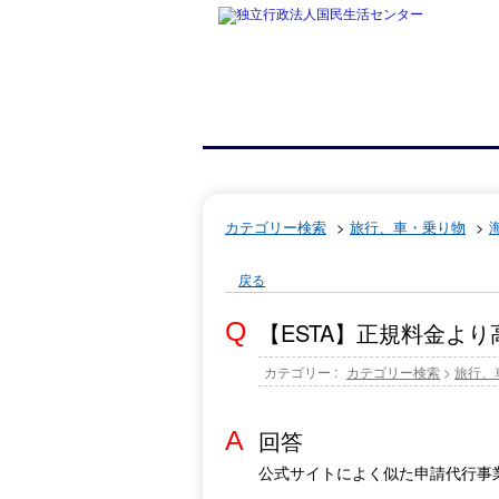
カテゴリー検索
>
旅行、車・乗り物
>
戻る
【ESTA】正規料金よ
カテゴリー :
カテゴリー検索
>
旅行、
回答
公式サイトによく似た申請代行事