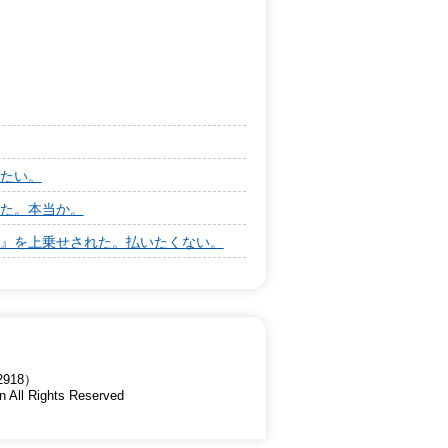
たい。
た。本当か。
』を上乗せされた。払いたくない。
918）
n All Rights Reserved