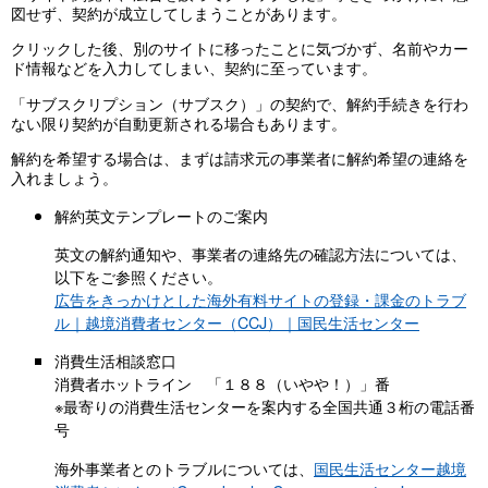
図せず、契約が成立してしまうことがあります。
クリックした後、別のサイトに移ったことに気づかず、名前やカー
ド情報などを入力してしまい、契約に至っています。
「サブスクリプション（サブスク）」の契約で、解約手続きを行わ
ない限り契約が自動更新される場合もあります。
解約を希望する場合は、まずは請求元の事業者に解約希望の連絡を
入れましょう。
解約英文テンプレートのご案内
英文の解約通知や、事業者の連絡先の確認方法については、
以下をご参照ください。
広告をきっかけとした海外有料サイトの登録・課金のトラブ
ル｜越境消費者センター（CCJ）｜国民生活センター
消費生活相談窓口
消費者ホットライン 「１８８（いやや！）」番
※最寄りの消費生活センターを案内する全国共通３桁の電話番
号
海外事業者とのトラブルについては、
国民生活センター越境