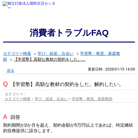
消費者トラブルFAQ
カテゴリー検索
>
学び、娯楽、出会い
>
学習塾・教室、家庭教
師
>
【学習塾】高額な教材の契約をした。...
更新日時 : 2026/01/15 14:09
戻る
【学習塾】高額な教材の契約をした。解約したい。
カテゴリー :
カテゴリー検索
>
学び、娯楽、出会い
>
学習塾・教室、家庭教師
回答
契約期間が2か月を超え、契約金額が5万円以上であれば、特定継続
的役務提供に該当します。