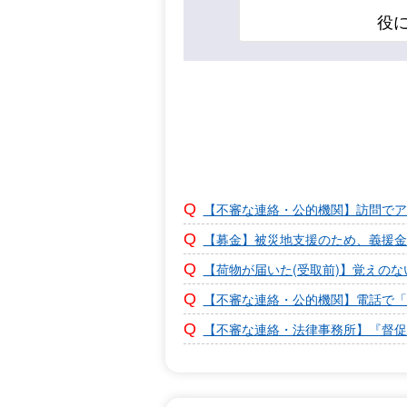
役
【不審な連絡・公的機関】訪問でア
【募金】被災地支援のため、義援金
【荷物が届いた(受取前)】覚えの
【不審な連絡・公的機関】電話で「
【不審な連絡・法律事務所】『督促