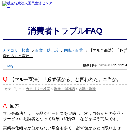
消費者トラブルFAQ
カテゴリー検索
>
副業・儲け話
>
内職・副業
>
【マルチ商法】「必ず
儲かる」と言わ...
更新日時 : 2026/01/15 11:14
戻る
【マルチ商法】「必ず儲かる」と言われた。本当か。
カテゴリー :
カテゴリー検索
>
副業・儲け話
>
内職・副業
回答
マルチ商法とは、商品やサービスを契約し、次は自分がその商品・
サービスの勧誘者となって報酬（紹介料）などを得る商法です。
実態や仕組みが分からない場合も多く、必ず儲かるとは限りませ