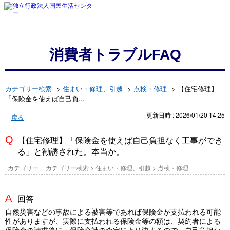
消費者トラブルFAQ
カテゴリー検索
>
住まい・修理、引越
>
点検・修理
>
【住宅修理】
「保険金を使えば自己負...
更新日時 : 2026/01/20 14:25
戻る
【住宅修理】「保険金を使えば自己負担なく工事ができ
る」と勧誘された。本当か。
カテゴリー :
カテゴリー検索
>
住まい・修理、引越
>
点検・修理
回答
自然災害などの事故による被害等であれば保険金が支払われる可能
性がありますが、実際に支払われる保険金等の額は、契約者による
保険金の請求後に、保険会社の査定により決まるので、自己負担な