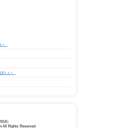
い。
ほしい。
918）
n All Rights Reserved