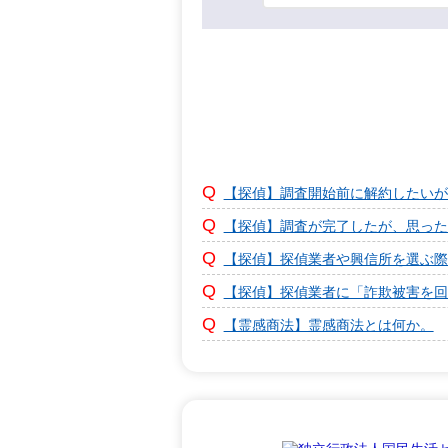
【探偵】調査開始前に解約したいが
【探偵】調査が完了したが、思った
【探偵】探偵業者や興信所を選ぶ際
【探偵】探偵業者に「詐欺被害を回
【霊感商法】霊感商法とは何か。