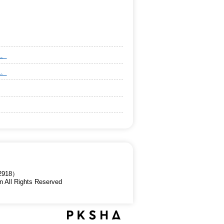
。
。
918）
n All Rights Reserved