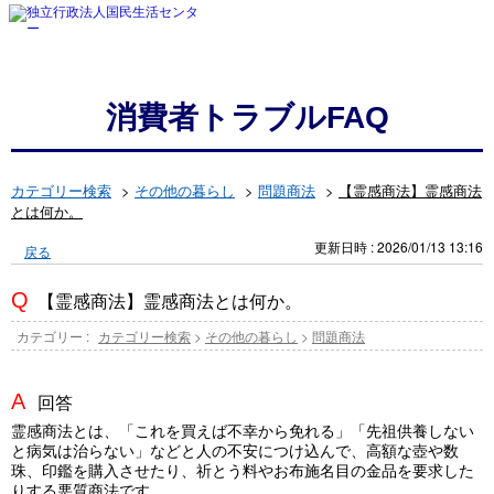
消費者トラブルFAQ
カテゴリー検索
>
その他の暮らし
>
問題商法
>
【霊感商法】霊感商法
とは何か。
更新日時 : 2026/01/13 13:16
戻る
【霊感商法】霊感商法とは何か。
カテゴリー :
カテゴリー検索
>
その他の暮らし
>
問題商法
回答
霊感商法とは、「これを買えば不幸から免れる」「先祖供養しない
と病気は治らない」などと人の不安につけ込んで、高額な壺や数
珠、印鑑を購入させたり、祈とう料やお布施名目の金品を要求した
りする悪質商法です。