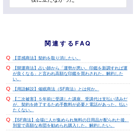
関連するFAQ
【霊感商法】契約を取り消したい。
【開運商法】占い師から「運勢が悪い。印鑑を新調すれば運
が良くなる」と言われ高額な印鑑を買わされた。解約した
い。
【用語解説】催眠商法（SF商法）とは何か。
【二次被害】５年前に受講した講座。受講代は支払い済みだ
が、契約を終了するため手数料が必要と電話があった。払い
たくない。
【SF商法】会場に人が集められ無料の日用品が配られた後、
別室で高額な布団を勧められ購入した。解約したい。