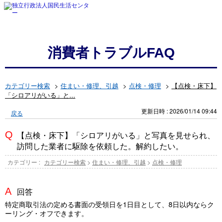
消費者トラブルFAQ
カテゴリー検索
>
住まい・修理、引越
>
点検・修理
>
【点検・床下】
「シロアリがいる」と...
更新日時 : 2026/01/14 09:44
戻る
【点検・床下】「シロアリがいる」と写真を見せられ、
訪問した業者に駆除を依頼した。解約したい。
カテゴリー :
カテゴリー検索
>
住まい・修理、引越
>
点検・修理
回答
特定商取引法の定める書面の受領日を1日目として、8日以内ならク
ーリング・オフできます。