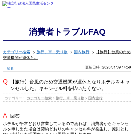
消費者トラブルFAQ
カテゴリー検索
>
旅行、車・乗り物
>
国内旅行
>
【旅行】台風のため
交通機関が運休と...
更新日時 : 2026/01/09 14:59
戻る
【旅行】台風のため交通機関が運休となりホテルをキャ
ンセルした。キャンセル料を払いたくない。
カテゴリー :
カテゴリー検索
>
旅行、車・乗り物
>
国内旅行
回答
ホテルが平常どおり営業しているのであれば、消費者からキャンセ
ルを申し出た場合は契約どおりのキャンセル料が発生し、原則とし
ては支払いを拒否することは困難と思われます。