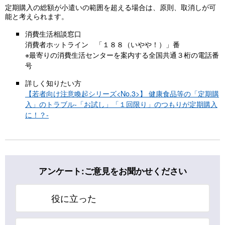
定期購入の総額が小遣いの範囲を超える場合は、原則、取消しが可
能と考えられます。
消費生活相談窓口
消費者ホットライン 「１８８（いやや！）」番
※最寄りの消費生活センターを案内する全国共通３桁の電話番
号
詳しく知りたい方
【若者向け注意喚起シリーズ<No.3>】 健康食品等の「定期購
入」のトラブル-「お試し」「１回限り」のつもりが定期購入
に！？-
アンケート:ご意見をお聞かせください
役に立った