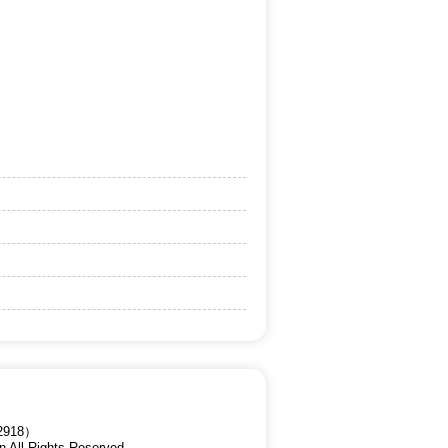
918）
n All Rights Reserved