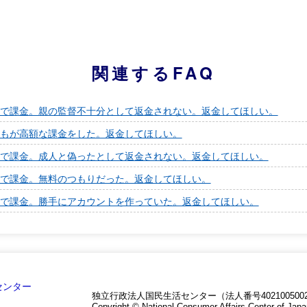
関連するFAQ
で課金。親の監督不十分として返金されない。返金してほしい。
もが高額な課金をした。返金してほしい。
で課金。成人と偽ったとして返金されない。返金してほしい。
で課金。無料のつもりだった。返金してほしい。
で課金。勝手にアカウントを作っていた。返金してほしい。
独立行政法人国民生活センター（法人番号4021005002
Copyright © National Consumer Affairs Center of Japa